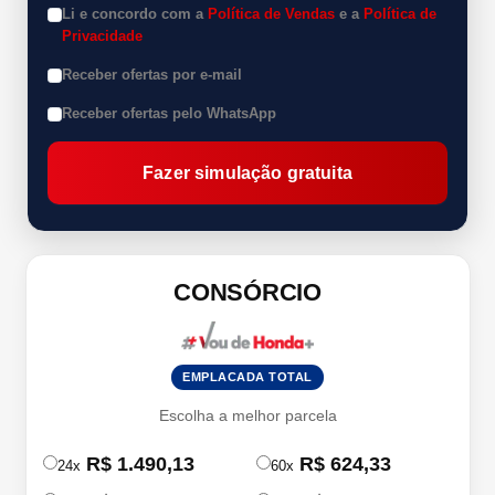
Li e concordo com a
Política de Vendas
e a
Política de
Privacidade
Receber ofertas por e-mail
Receber ofertas pelo WhatsApp
Fazer simulação gratuita
CONSÓRCIO
EMPLACADA TOTAL
Escolha a melhor parcela
R$ 1.490,13
R$ 624,33
24x
60x