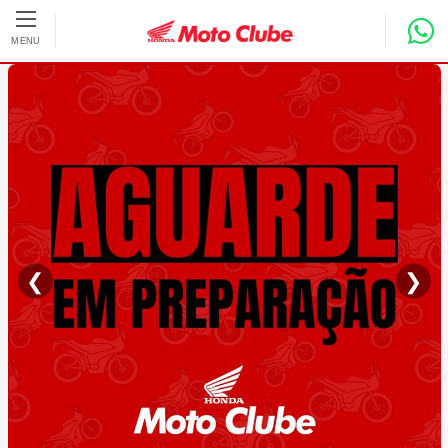
Pular para o conteúdo principal
MENU
❮
❯