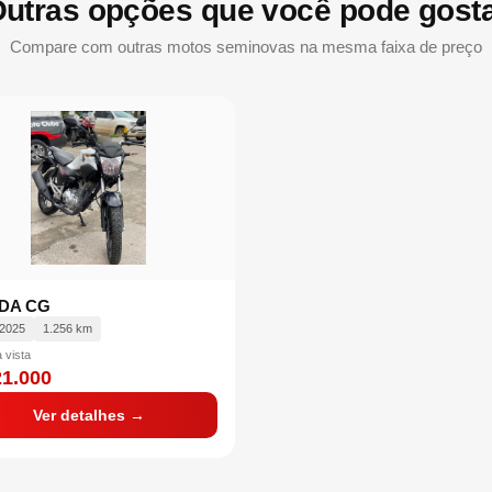
utras opções que você pode gost
Compare com outras motos seminovas na mesma faixa de preço
DA CG
/2025
1.256 km
 vista
21.000
Ver detalhes →