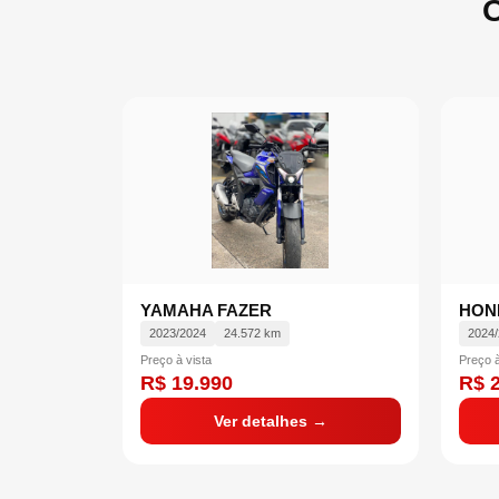
O
YAMAHA FAZER
HON
2023/2024
24.572 km
2024
Preço à vista
Preço à
R$ 19.990
R$ 
Ver detalhes →