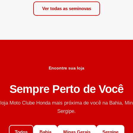
Ver todas as seminovas
Encontre sua loja
Sempre Perto de Você
 loja Moto Clube Honda mais próxima de você na Bahia, Min
Sergipe.
Todos
Bahia
Minas Gerais
Sergipe