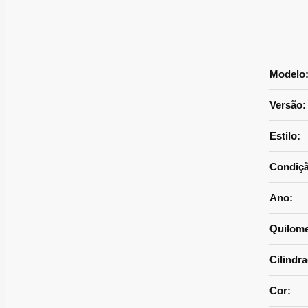
Modelo
Versão:
Estilo:
Condiçã
Ano:
Quilom
Cilindra
Cor: