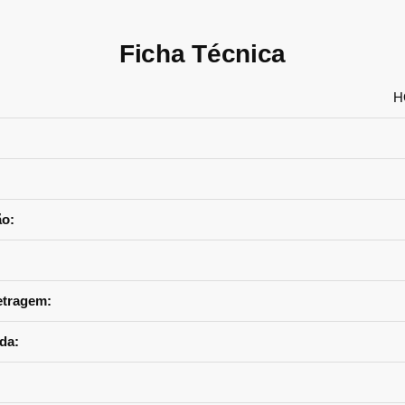
Ficha Técnica
:
H
o:
etragem:
da: