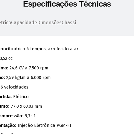
Especificações Técnicas
trico
Capacidade
Dimensões
Chassi
ocilíndrico 4 tempos, arrefecido a ar
3,52 cc
ima:
24,6 CV a 7.500 rpm
mo:
2,59 kgf.m a 6.000 rpm
6 velocidades
rtida:
Elétrico
urso:
77,0 x 63,03 mm
ompressão:
9,3 : 1
entação:
Injeção Eletrônica PGM-FI