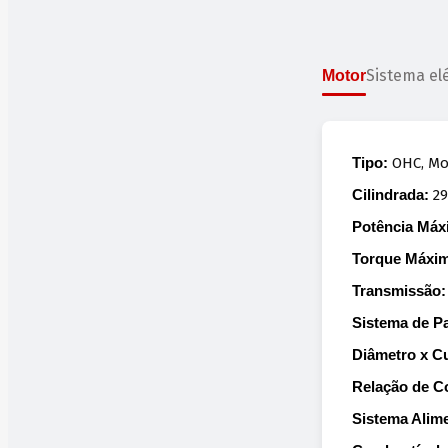
Sistema elé
Motor
Tipo:
OHC, Mon
Cilindrada:
29
Potência Máx
Torque Máxi
Transmissão:
Sistema de Pa
Diâmetro x C
Relação de C
Sistema Alim