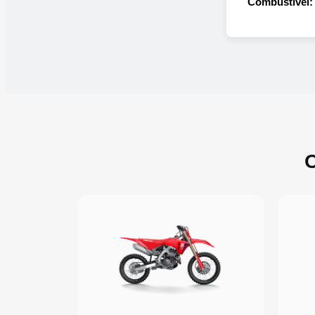
Combustível:
O